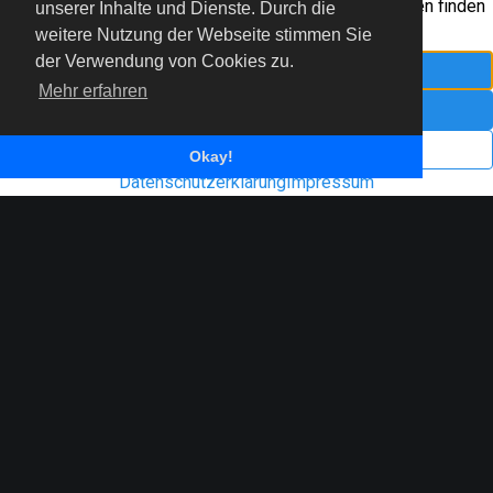
unserer Inhalte und Dienste. Durch die
© 2022 Freiflieger Niederrhein e.V.
weitere Nutzung der Webseite stimmen Sie
der Verwendung von Cookies zu.
Mehr erfahren
Impressum
Datenschutzerklärung
Okay!