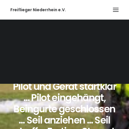
Freiflieger Niederrhein e.V.
Pilot und Gerät startklar
… Pilot eingehängt,
Beingurte geschlossen
… Seil anziehen … Seil