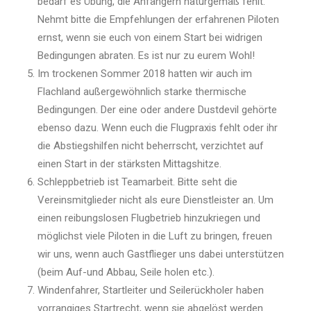
bedarf es Übung, die Anfängern naturgemäß fehlt.
Nehmt bitte die Empfehlungen der erfahrenen Piloten
ernst, wenn sie euch von einem Start bei widrigen
Bedingungen abraten. Es ist nur zu eurem Wohl!
Im trockenen Sommer 2018 hatten wir auch im
Flachland außergewöhnlich starke thermische
Bedingungen. Der eine oder andere Dustdevil gehörte
ebenso dazu. Wenn euch die Flugpraxis fehlt oder ihr
die Abstiegshilfen nicht beherrscht, verzichtet auf
einen Start in der stärksten Mittagshitze.
Schleppbetrieb ist Teamarbeit. Bitte seht die
Vereinsmitglieder nicht als eure Dienstleister an. Um
einen reibungslosen Flugbetrieb hinzukriegen und
möglichst viele Piloten in die Luft zu bringen, freuen
wir uns, wenn auch Gastflieger uns dabei unterstützen
(beim Auf-und Abbau, Seile holen etc.).
Windenfahrer, Startleiter und Seilerückholer haben
vorrangiges Startrecht, wenn sie abgelöst werden.