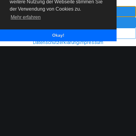
© 2022 Freiflieger Niederrhein e.V.
weitere Nutzung der Webseite stimmen Sie
der Verwendung von Cookies zu.
Mehr erfahren
Impressum
Datenschutzerklärung
Okay!